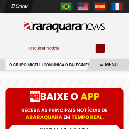
Entrar
Pesquisar Notícia
MENU
O GRUPO MICELLI COMUNICA O FALECIMENTO DO SR. MARCELO C
EM ALTA
BAIXE O
APP
RECEBA AS PRINCIPAIS NOTÍCIAS DE
ARARAQUARA
EM
TEMPO REAL
.