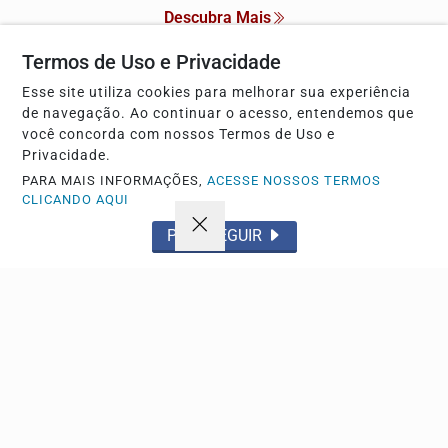
Descubra Mais
Termos de Uso e Privacidade
Esse site utiliza cookies para melhorar sua experiência
de navegação. Ao continuar o acesso, entendemos que
Não possui uma conta?
você concorda com nossos Termos de Uso e
Privacidade.
Você pode anunciar produtos e muito mais!
PARA MAIS INFORMAÇÕES,
ACESSE NOSSOS TERMOS
CLICANDO AQUI
CRIAR MINHA CONTA
PROSSEGUIR