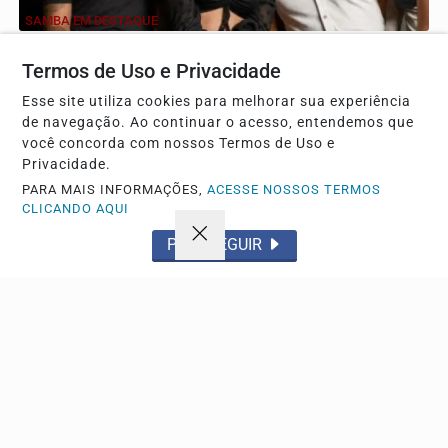
SAMBA EM DESTAQUE
Juliana Bloes e Samba Autêntico fazem
Termos de Uso e Privacidade
homenagem aos mestres do samba
Show gratuito da Morada do Som reúne Juliana Bloes e o
Esse site utiliza cookies para melhorar sua experiência
de navegação. Ao continuar o acesso, entendemos que
grupo Samba Autêntico para celebrar grandes nomes...
você concorda com nossos Termos de Uso e
Privacidade.
PARA MAIS INFORMAÇÕES,
ACESSE NOSSOS TERMOS
Descubra Mais
CLICANDO AQUI
PROSSEGUIR
Não possui uma conta?
Você pode anunciar produtos e muito mais!
CRIAR MINHA CONTA