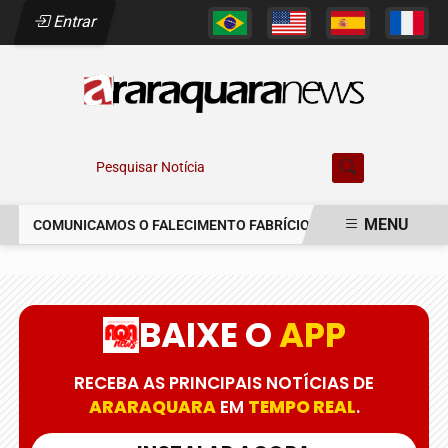
Entrar
Pesquisar Notícia
MENU
COMUNICAMOS O FALECIMENTO FABRÍCIO AUGUSTO FERREIRA
EM ALTA
BAIXE O
APP
RECEBA AS PRINCIPAIS NOTÍCIAS DE
ARARAQUARA
EM
TEMPO REAL
.