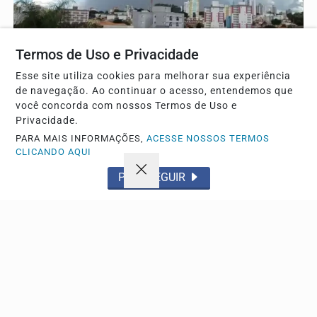
Termos de Uso e Privacidade
CIDADE
Esse site utiliza cookies para melhorar sua experiência
Alerta em São Carlos aponta risco de ventania e
de navegação. Ao continuar o acesso, entendemos que
queda de árvores
você concorda com nossos Termos de Uso e
Moradores devem redobrar os cuidados diante da
Privacidade.
previsão de rajadas fortes, chuva e instabilidade...
PARA MAIS INFORMAÇÕES,
ACESSE NOSSOS TERMOS
CLICANDO AQUI
PROSSEGUIR
Descubra Mais
Não possui uma conta?
Você pode anunciar produtos e muito mais!