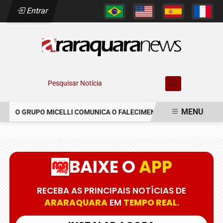
Entrar
Pesquisar Notícia
MENU
O GRUPO MICELLI COMUNICA O FALECIMENTO DO SR. MARCELO C
EM ALTA
BAIXE O
APP
RECEBA AS PRINCIPAIS NOTÍCIAS DE
ARARAQUARA
EM
TEMPO REAL
.