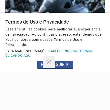
Termos de Uso e Privacidade
Esse site utiliza cookies para melhorar sua experiência
de navegação. Ao continuar o acesso, entendemos que
você concorda com nossos Termos de Uso e
Privacidade.
POLICIAL
PARA MAIS INFORMAÇÕES,
ACESSE NOSSOS TERMOS
Entregador ameaça comerciante após denúncia
CLICANDO AQUI
por má conduta no Uber Flash
PROSSEGUIR
Caso ocorreu após o motorista admitir agressão contra
uma mulher e ter sua conta suspensa pelo...