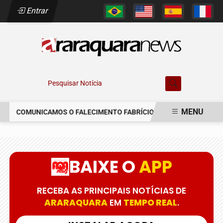
Entrar
Pesquisar Notícia
MENU
COMUNICAMOS O FALECIMENTO FABRÍCIO AUGUSTO FERREIRA
EM ALTA
BAIXE O
APP
RECEBA AS PRINCIPAIS NOTÍCIAS DE
ARARAQUARA
EM
TEMPO REAL
.