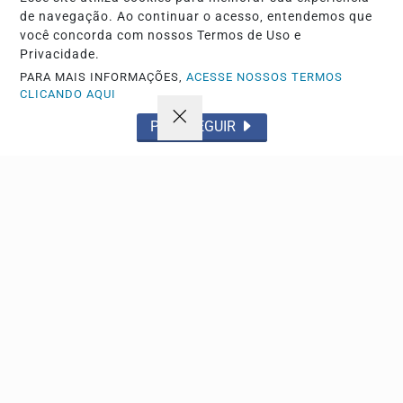
de navegação. Ao continuar o acesso, entendemos que
você concorda com nossos Termos de Uso e
Privacidade.
PARA MAIS INFORMAÇÕES,
ACESSE NOSSOS TERMOS
CLICANDO AQUI
PROSSEGUIR
ESPORTE
Flamengo x vitória pelo campeonato brasileiro
agita o maracanã neste domingo
Equipes se enfrentam pela 22ª rodada da série a em
busca de objetivos distintos na tabela de...
Descubra Mais