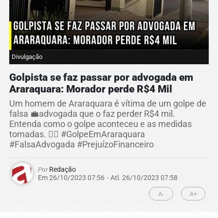
Divulgação
Golpista se faz passar por advogada em
Araraquara: Morador perde R$4 Mil
Um homem de Araraquara é vítima de um golpe de
falsa 💼advogada que o faz perder R$4 mil.
Entenda como o golpe aconteceu e as medidas
tomadas. 🕵️‍♂️ #GolpeEmAraraquara
#FalsaAdvogada #PrejuízoFinanceiro
Por
Redação
Em 26/10/2023 07:56
- Atl.
26/10/2023 07:58
A-
A+