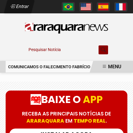
Entrar
Pesquisar Notícia
MENU
COMUNICAMOS O FALECIMENTO FABRÍCIO AUGUSTO FERREIRA
EM ALTA
BAIXE O
APP
RECEBA AS PRINCIPAIS NOTÍCIAS DE
ARARAQUARA
EM
TEMPO REAL
.