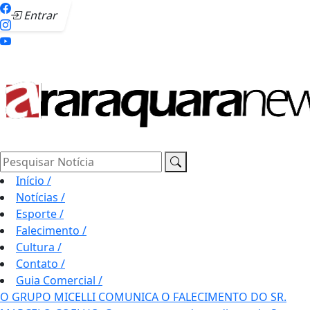
Entrar
Pesquisar Notícia
Início
/
Notícias
/
Esporte
/
Falecimento
/
Cultura
/
Contato
/
Guia Comercial
/
O GRUPO MICELLI COMUNICA O FALECIMENTO DO SR.