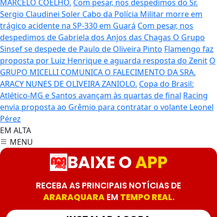
MARCELO COELHO.
Com pesar, nos despedimos do Sr.
Sergio Claudinei Soler
Cabo da Polícia Militar morre em
trágico acidente na SP-330 em Guará
Com pesar, nos
despedimos de Gabriela dos Anjos das Chagas
O Grupo
Sinsef se despede de Paulo de Oliveira Pinto
Flamengo faz
proposta por Luiz Henrique e aguarda resposta do Zenit
O
GRUPO MICELLI COMUNICA O FALECIMENTO DA SRA.
ARACY NUNES DE OLIVEIRA ZANIOLO.
Copa do Brasil:
Atlético-MG e Santos avançam às quartas de final
Racing
envia proposta ao Grêmio para contratar o volante Leonel
Pérez
EM ALTA
MENU
BAIXE O
APP
RECEBA AS PRINCIPAIS NOTÍCIAS DE
ARARAQUARA
EM
TEMPO REAL
.