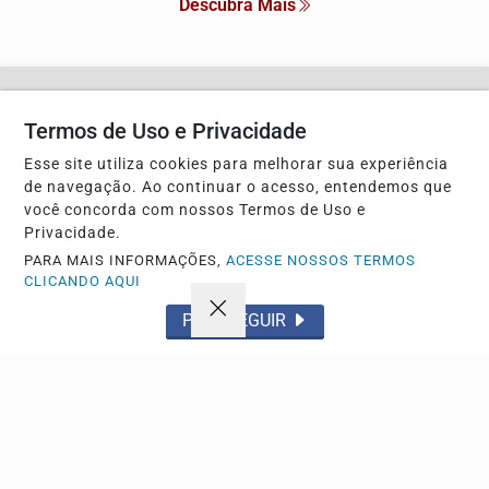
Descubra Mais
Não possui uma conta?
Termos de Uso e Privacidade
Você pode anunciar produtos e muito mais!
Esse site utiliza cookies para melhorar sua experiência
de navegação. Ao continuar o acesso, entendemos que
você concorda com nossos Termos de Uso e
CRIAR MINHA CONTA
Privacidade.
PARA MAIS INFORMAÇÕES,
ACESSE NOSSOS TERMOS
CLICANDO AQUI
PROSSEGUIR