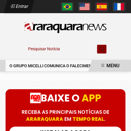
Entrar
Pesquisar Notícia
MENU
O GRUPO MICELLI COMUNICA O FALECIMENTO DO SR. MARCELO C
EM ALTA
BAIXE O
APP
RECEBA AS PRINCIPAIS NOTÍCIAS DE
ARARAQUARA
EM
TEMPO REAL
.