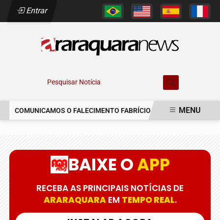
Entrar
Pesquisar Notícia
MENU
COMUNICAMOS O FALECIMENTO FABRÍCIO AUGUSTO FERREIRA
EM ALTA
BAIXE O
APP
RECEBA AS PRINCIPAIS NOTÍCIAS DE
ARARAQUARA
EM
TEMPO REAL
.