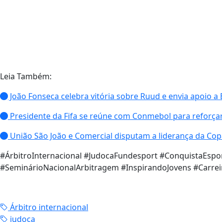
Leia Também:
João Fonseca celebra vitória sobre Ruud e envia apoio a
Presidente da Fifa se reúne com Conmebol para reforçar
União São João e Comercial disputam a liderança da Cop
#ÁrbitroInternacional #JudocaFundesport #ConquistaEspo
#SeminárioNacionalArbitragem #InspirandoJovens #Carre
Árbitro internacional
judoca