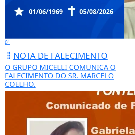
01
NOTA DE FALECIMENTO
O GRUPO MICELLI COMUNICA O
FALECIMENTO DO SR. MARCELO
COELHO.