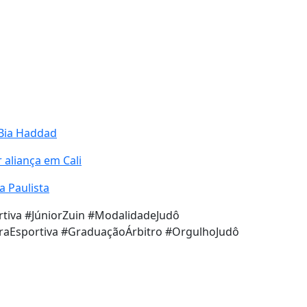
 Bia Haddad
 aliança em Cali
a Paulista
rtiva #JúniorZuin #ModalidadeJudô
iraEsportiva #GraduaçãoÁrbitro #OrgulhoJudô