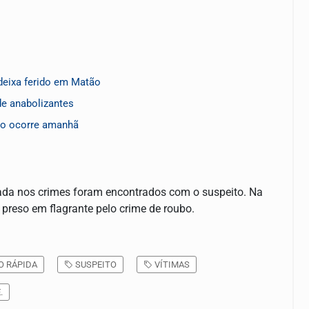
deixa ferido em Matão
de anabolizantes
co ocorre amanhã
zada nos crimes foram encontrados com o suspeito. Na
 preso em flagrante pelo crime de roubo.
O RÁPIDA
SUSPEITO
VÍTIMAS
.