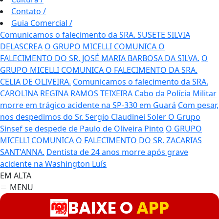
Contato
/
Guia Comercial
/
Comunicamos o falecimento da SRA. SUSETE SILVIA
DELASCREA
O GRUPO MICELLI COMUNICA O
FALECIMENTO DO SR. JOSÉ MARIA BARBOSA DA SILVA.
O
GRUPO MICELLI COMUNICA O FALECIMENTO DA SRA.
CELIA DE OLIVEIRA.
Comunicamos o falecimento da SRA.
CAROLINA REGINA RAMOS TEIXEIRA
Cabo da Polícia Militar
morre em trágico acidente na SP-330 em Guará
Com pesar,
nos despedimos do Sr. Sergio Claudinei Soler
O Grupo
Sinsef se despede de Paulo de Oliveira Pinto
O GRUPO
MICELLI COMUNICA O FALECIMENTO DO SR. ZACARIAS
SANT'ANNA.
Dentista de 24 anos morre após grave
acidente na Washington Luís
EM ALTA
MENU
BAIXE O
APP