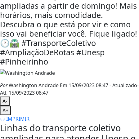
ampliadas a partir de domingo! Mais
horários, mais comodidade.
Descubra o que está por vir e como
isso vai beneficiar você. Fique ligado!
🕐🛣️ #TransporteColetivo
#AmpliaçãoDeRotas #Unesp
#Pinheirinho
Por
Washington Andrade
Em 15/09/2023 08:47
- Atualizado
-
Atl.
15/09/2023 08:47
A-
A+
IMPRIMIR
Linhas do transporte coletivo
ampliadas para atender Unesp e