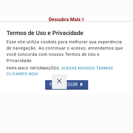
Descubra Mais
Termos de Uso e Privacidade
Esse site utiliza cookies para melhorar sua experiência
de navegação. Ao continuar o acesso, entendemos que
Não possui uma conta?
você concorda com nossos Termos de Uso e
Privacidade.
Você pode anunciar produtos e muito mais!
PARA MAIS INFORMAÇÕES,
ACESSE NOSSOS TERMOS
CLICANDO AQUI
CRIAR MINHA CONTA
PROSSEGUIR