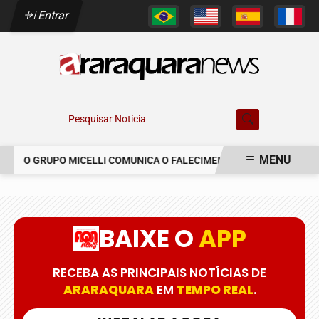
Entrar
Pesquisar Notícia
MENU
O GRUPO MICELLI COMUNICA O FALECIMENTO DO SR. MARCELO C
EM ALTA
BAIXE O
APP
RECEBA AS PRINCIPAIS NOTÍCIAS DE
ARARAQUARA
EM
TEMPO REAL
.