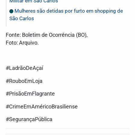
Militar em São Carlos
Mulheres são detidas por furto em shopping de
São Carlos
Fonte: Boletim de Ocorrência (BO),
Foto: Arquivo.
#LadrãoDeAçaí
#RouboEmLoja
#PrisãoEmFlagrante
#CrimeEmAméricoBrasiliense
#SegurançaPública