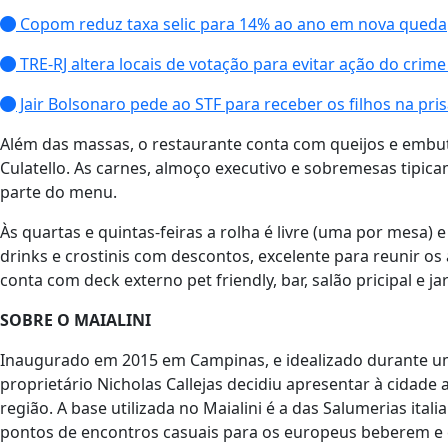
Copom reduz taxa selic para 14% ao ano em nova queda
TRE-RJ altera locais de votação para evitar ação do crim
Jair Bolsonaro pede ao STF para receber os filhos na pris
Além das massas, o restaurante conta com queijos e embu
Culatello. As carnes, almoço executivo e sobremesas tipic
parte do menu.
Às quartas e quintas-feiras a rolha é livre (uma por mesa) 
drinks e crostinis com descontos, excelente para reunir os 
conta com deck externo pet friendly, bar, salão pricipal e ja
SOBRE O MAIALINI
Inaugurado em 2015 em Campinas, e idealizado durante uma
proprietário Nicholas Callejas decidiu apresentar à cidade
região. A base utilizada no Maialini é a das Salumerias it
pontos de encontros casuais para os europeus beberem e 