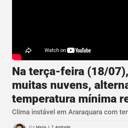
Na terça-feira (18/07)
muitas nuvens, altern
temperatura mínima r
Clima instável em Araraquara com tem
Por
Maria J. T. Andrade