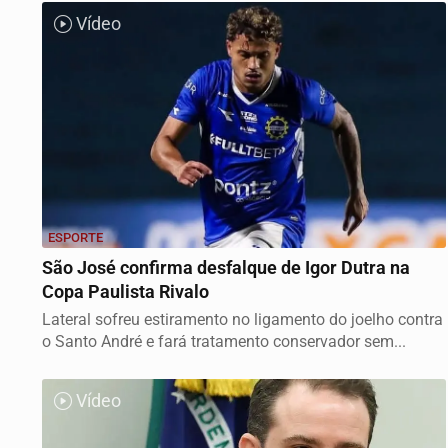
Vídeo
ESPORTE
São José confirma desfalque de Igor Dutra na
Copa Paulista Rivalo
Lateral sofreu estiramento no ligamento do joelho contra
o Santo André e fará tratamento conservador sem...
Vídeo