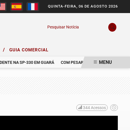
QUINTA-FEIRA, 06 DE AGOSTO 2026
Pesquisar Notícia
/
O
GUIA COMERCIAL
MENU
NTE NA SP-330 EM GUARÁ
COM PESAR, NOS DESPEDIMOS DE GAB
344
Acessos