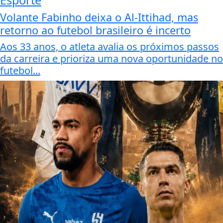
Esporte
Volante Fabinho deixa o Al-Ittihad, mas
retorno ao futebol brasileiro é incerto
Aos 33 anos, o atleta avalia os próximos passos
da carreira e prioriza uma nova oportunidade no
futebol...