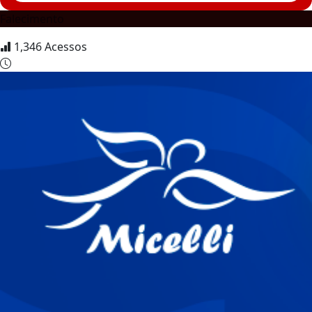
Falecimento
1,346
Acessos