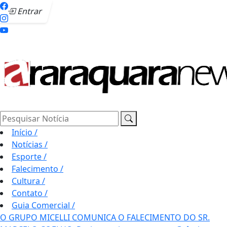
Entrar
Pesquisar Notícia
Início
/
Notícias
/
Esporte
/
Falecimento
/
Cultura
/
Contato
/
Guia Comercial
/
O GRUPO MICELLI COMUNICA O FALECIMENTO DO SR.