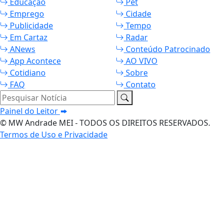
Educação
Pet
Emprego
Cidade
Publicidade
Tempo
Em Cartaz
Radar
ANews
Conteúdo Patrocinado
App Acontece
AO VIVO
Cotidiano
Sobre
FAQ
Contato
Pesquisar Notícia
Painel do Leitor
© MW Andrade MEI - TODOS OS DIREITOS RESERVADOS.
Termos de Uso e Privacidade