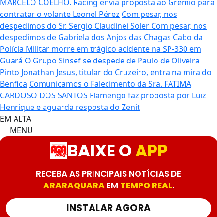
MARCELO COELHO.
Racing envia proposta ao Grêmio para
contratar o volante Leonel Pérez
Com pesar, nos
despedimos do Sr. Sergio Claudinei Soler
Com pesar, nos
despedimos de Gabriela dos Anjos das Chagas
Cabo da
Polícia Militar morre em trágico acidente na SP-330 em
Guará
O Grupo Sinsef se despede de Paulo de Oliveira
Pinto
Jonathan Jesus, titular do Cruzeiro, entra na mira do
Benfica
Comunicamos o Falecimento da Sra. FATIMA
CARDOSO DOS SANTOS
Flamengo faz proposta por Luiz
Henrique e aguarda resposta do Zenit
EM ALTA
MENU
BAIXE O
APP
RECEBA AS PRINCIPAIS NOTÍCIAS DE
ARARAQUARA
EM
TEMPO REAL
.
INSTALAR AGORA