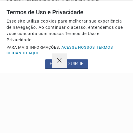
aumento de temperaturas, que podem atingir...
Termos de Uso e Privacidade
Esse site utiliza cookies para melhorar sua experiência
Descubra Mais
de navegação. Ao continuar o acesso, entendemos que
você concorda com nossos Termos de Uso e
Privacidade.
PARA MAIS INFORMAÇÕES,
ACESSE NOSSOS TERMOS
Não possui uma conta?
CLICANDO AQUI
PROSSEGUIR
Você pode anunciar produtos e muito mais!
CRIAR MINHA CONTA