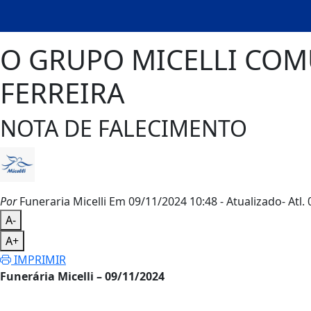
O GRUPO MICELLI COMU
FERREIRA
NOTA DE FALECIMENTO
Por
Funeraria Micelli
Em 09/11/2024 10:48
- Atualizado
- Atl.
0
A-
A+
IMPRIMIR
Funerária Micelli – 09/11/2024