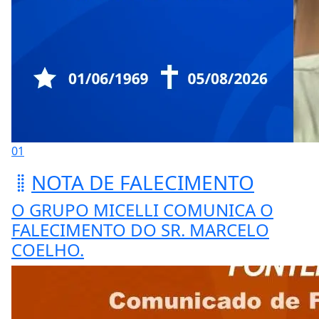
01
NOTA DE FALECIMENTO
O GRUPO MICELLI COMUNICA O
FALECIMENTO DO SR. MARCELO
COELHO.