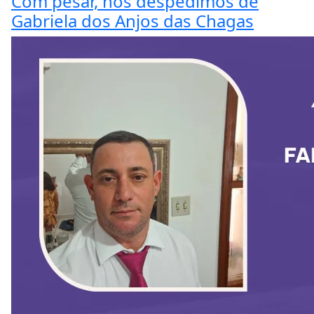
Com pesar, nos despedimos de
Gabriela dos Anjos das Chagas