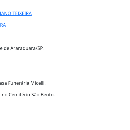
IANO TEIXEIRA
IRA
de de Araraquara/SP.
asa Funerária Micelli.
h no Cemitério São Bento.