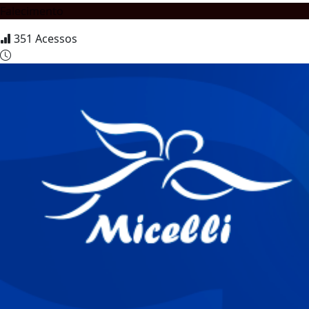
Falecimento
351
Acessos