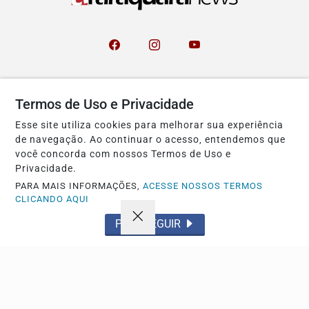
Navegue
Termos de Uso e Privacidade
Início
Política
Esse site utiliza cookies para melhorar sua experiência
de navegação. Ao continuar o acesso, entendemos que
Tecnologia
Policial
você concorda com nossos Termos de Uso e
Economia
Saúde
Privacidade.
Falecimento
Região
PARA MAIS INFORMAÇÕES,
ACESSE NOSSOS TERMOS
CLICANDO AQUI
Cultura
Brasil
PROSSEGUIR
Esporte
Meio ambiente
Educação
Pet
Emprego
Cidade
Publicidade
Tempo