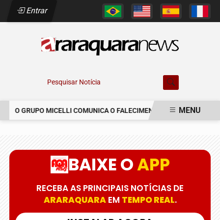
Entrar
Pesquisar Notícia
MENU
O GRUPO MICELLI COMUNICA O FALECIMENTO DO SR. MARCELO C
EM ALTA
BAIXE O
APP
RECEBA AS PRINCIPAIS NOTÍCIAS DE
ARARAQUARA
EM
TEMPO REAL
.