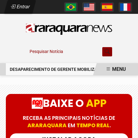
Entrar
Pesquisar Notícia
MENU
DESAPARECIMENTO DE GERENTE MOBILIZA AUTORIDADES EM AR
EM ALTA
BAIXE O
APP
RECEBA AS PRINCIPAIS NOTÍCIAS DE
ARARAQUARA
EM
TEMPO REAL
.