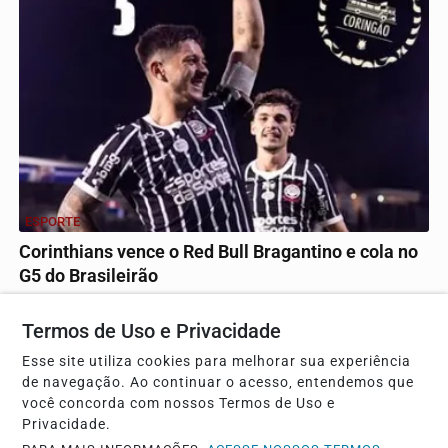
ESPORTE
Corinthians vence o Red Bull Bragantino e cola no
G5 do Brasileirão
Goleiro falha de forma bizarra em recuo da defesa e
facilita triunfo alvinegro fora de casa.
Termos de Uso e Privacidade
Esse site utiliza cookies para melhorar sua experiência
de navegação. Ao continuar o acesso, entendemos que
Descubra Mais
você concorda com nossos Termos de Uso e
Privacidade.