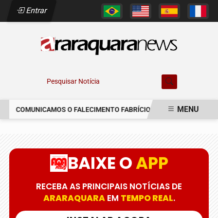
Entrar
Pesquisar Notícia
MENU
COMUNICAMOS O FALECIMENTO FABRÍCIO AUGUSTO FERREIRA
EM ALTA
BAIXE O
APP
RECEBA AS PRINCIPAIS NOTÍCIAS DE
ARARAQUARA
EM
TEMPO REAL
.