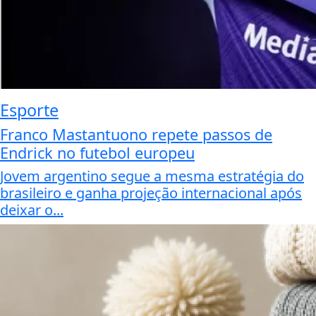
Esporte
Franco Mastantuono repete passos de
Endrick no futebol europeu
Jovem argentino segue a mesma estratégia do
brasileiro e ganha projeção internacional após
deixar o...