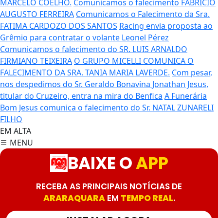
MARCELO COELHO.
Comunicamos o falecimento FABRÍCIO
AUGUSTO FERREIRA
Comunicamos o Falecimento da Sra.
FATIMA CARDOZO DOS SANTOS
Racing envia proposta ao
Grêmio para contratar o volante Leonel Pérez
Comunicamos o falecimento do SR. LUIS ARNALDO
FIRMIANO TEIXEIRA
O GRUPO MICELLI COMUNICA O
FALECIMENTO DA SRA. TANIA MARIA LAVERDE.
Com pesar,
nos despedimos do Sr. Geraldo Bonavina
Jonathan Jesus,
titular do Cruzeiro, entra na mira do Benfica
A Funerária
Bom Jesus comunica o falecimento do Sr. NATAL ZUNARELI
FILHO
EM ALTA
MENU
BAIXE O
APP
RECEBA AS PRINCIPAIS NOTÍCIAS DE
ARARAQUARA
EM
TEMPO REAL
.