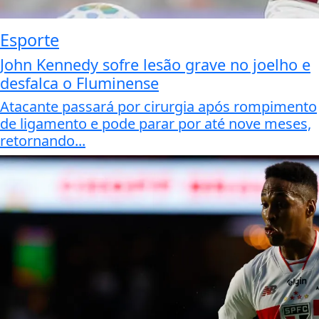
Esporte
John Kennedy sofre lesão grave no joelho e
desfalca o Fluminense
Atacante passará por cirurgia após rompimento
de ligamento e pode parar por até nove meses,
retornando...