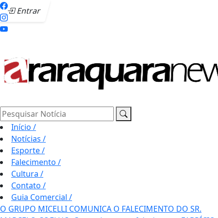
Entrar
Pesquisar Notícia
Início
/
Notícias
/
Esporte
/
Falecimento
/
Cultura
/
Contato
/
Guia Comercial
/
O GRUPO MICELLI COMUNICA O FALECIMENTO DO SR.