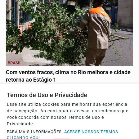
BRASIL
Com ventos fracos, clima no Rio melhora e cidade
retorna ao Estágio 1
Sistema Alerta Rio prevê chuva fraca nesta quinta-feira e
Termos de Uso e Privacidade
aumento de temperaturas, que podem atingir...
Esse site utiliza cookies para melhorar sua experiência
de navegação. Ao continuar o acesso, entendemos que
você concorda com nossos Termos de Uso e
Descubra Mais
Privacidade.
PARA MAIS INFORMAÇÕES,
ACESSE NOSSOS TERMOS
CLICANDO AQUI