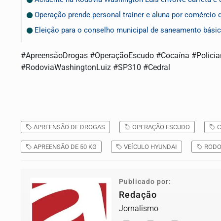
Operação prende personal trainer e aluna por comércio 
Eleição para o conselho municipal de saneamento bási
#ApreensãoDrogas #OperaçãoEscudo #Cocaína #Policia
#RodoviaWashingtonLuiz #SP310 #Cedral
APREENSÃO DE DROGAS
OPERAÇÃO ESCUDO
C
APREENSÃO DE 50 KG
VEÍCULO HYUNDAI
RODO
Publicado por:
Redação
Jornalismo