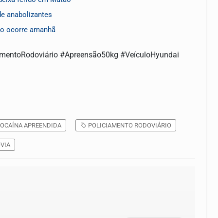
de anabolizantes
co ocorre amanhã
mentoRodoviário #Apreensão50kg #VeículoHyundai
OCAÍNA APREENDIDA
POLICIAMENTO RODOVIÁRIO
VIA