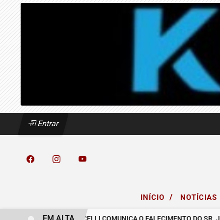
Entrar
/
INÍCIO
NOTÍCIAS
EM ALTA
CREA
O GRUPO MICELLI COMUNICA O FALECIMENTO DO SR. JOSÉ M