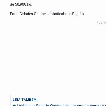
de 50,900 kg.
Foto: Cidades OnLine - Jaboticabal e Região
Publi
LEIA TAMBÉM:
Acidente na Rodovia Washington Luís envolve carreta e 