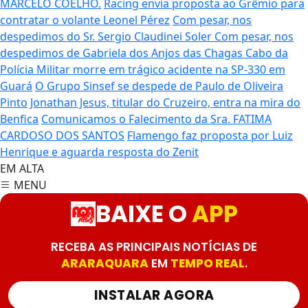
MARCELO COELHO.
Racing envia proposta ao Grêmio para
contratar o volante Leonel Pérez
Com pesar, nos
despedimos do Sr. Sergio Claudinei Soler
Com pesar, nos
despedimos de Gabriela dos Anjos das Chagas
Cabo da
Polícia Militar morre em trágico acidente na SP-330 em
Guará
O Grupo Sinsef se despede de Paulo de Oliveira
Pinto
Jonathan Jesus, titular do Cruzeiro, entra na mira do
Benfica
Comunicamos o Falecimento da Sra. FATIMA
CARDOSO DOS SANTOS
Flamengo faz proposta por Luiz
Henrique e aguarda resposta do Zenit
EM ALTA
MENU
BAIXE O
APP
RECEBA AS PRINCIPAIS NOTÍCIAS DE
ARARAQUARA
EM
TEMPO REAL
.
INSTALAR AGORA