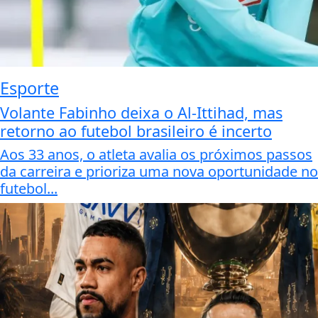
Esporte
Volante Fabinho deixa o Al-Ittihad, mas
retorno ao futebol brasileiro é incerto
Aos 33 anos, o atleta avalia os próximos passos
da carreira e prioriza uma nova oportunidade no
futebol...