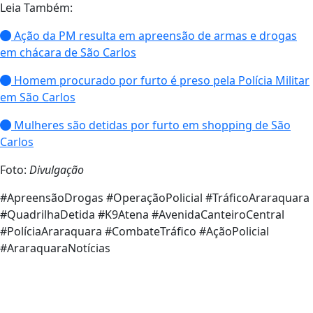
Leia Também:
Ação da PM resulta em apreensão de armas e drogas
em chácara de São Carlos
Homem procurado por furto é preso pela Polícia Militar
em São Carlos
Mulheres são detidas por furto em shopping de São
Carlos
Foto:
Divulgação
#ApreensãoDrogas #OperaçãoPolicial #TráficoAraraquara
#QuadrilhaDetida #K9Atena #AvenidaCanteiroCentral
#PolíciaAraraquara #CombateTráfico #AçãoPolicial
#AraraquaraNotícias