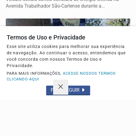
Avenida Trabalhador São-Carlense durante a...
Termos de Uso e Privacidade
Esse site utiliza cookies para melhorar sua experiência
de navegação. Ao continuar o acesso, entendemos que
você concorda com nossos Termos de Uso e
Privacidade.
PARA MAIS INFORMAÇÕES,
ACESSE NOSSOS TERMOS
CLICANDO AQUI
PROSSEGUIR
POLICIAL
Bola atinge mulher e provoca acidente em São
Carlos com prejuízo de R$ 1,7 mil
Adolescente chutou o objeto contra a vítima, que ficou
sem trabalhar e teve gastos médicos recusados...