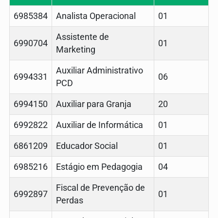
6985384
Analista Operacional
01
Assistente de
6990704
01
Marketing
Auxiliar Administrativo
6994331
06
PCD
6994150
Auxiliar para Granja
20
6992822
Auxiliar de Informática
01
6861209
Educador Social
01
6985216
Estágio em Pedagogia
04
Fiscal de Prevenção de
6992897
01
Perdas