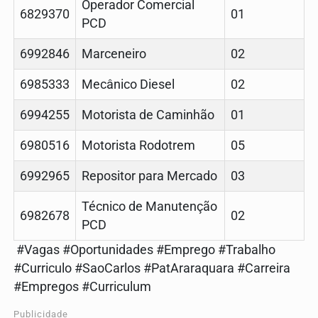
Operador Comercial
6829370
01
PCD
6992846
Marceneiro
02
6985333
Mecânico Diesel
02
6994255
Motorista de Caminhão
01
6980516
Motorista Rodotrem
05
6992965
Repositor para Mercado
03
Técnico de Manutenção
6982678
02
PCD
#Vagas #Oportunidades #Emprego #Trabalho
#Curriculo #SaoCarlos #PatAraraquara #Carreira
#Empregos #Curriculum
Publicidade