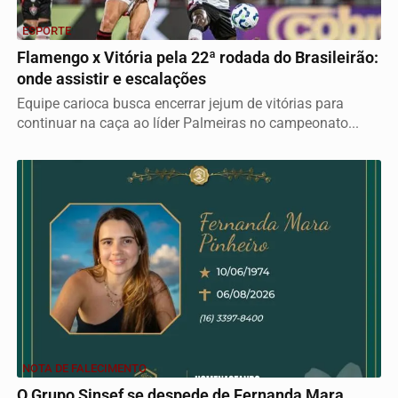
ESPORTE
Flamengo x Vitória pela 22ª rodada do Brasileirão:
onde assistir e escalações
Equipe carioca busca encerrar jejum de vitórias para
continuar na caça ao líder Palmeiras no campeonato...
NOTA DE FALECIMENTO
O Grupo Sinsef se despede de Fernanda Mara