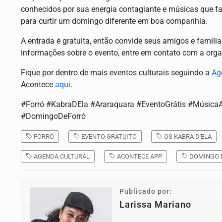
conhecidos por sua energia contagiante e músicas que f
para curtir um domingo diferente em boa companhia.
A entrada é gratuita, então convide seus amigos e familia
informações sobre o evento, entre em contato com a org
Fique por dentro de mais eventos culturais seguindo a
Ag
Acontece
aqui
.
#Forró #KabraDEla #Araraquara #EventoGrátis #Música
#DomingoDeForró
FORRÓ
EVENTO GRATUITO
OS KABRA D'ELA
AGENDA CULTURAL
ACONTECE APP
DOMINGO 
Publicado por:
Larissa Mariano