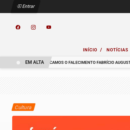
Entrar
/
INÍCIO
NOTÍCIAS
EM ALTA
 COELHO.
COMUNICAMOS O FALECIMENTO FABRÍCIO AUGUSTO FE
Cultura