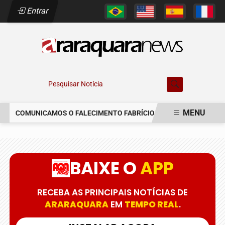
Entrar
Pesquisar Notícia
MENU
COMUNICAMOS O FALECIMENTO FABRÍCIO AUGUSTO FERREIRA
EM ALTA
BAIXE O
APP
RECEBA AS PRINCIPAIS NOTÍCIAS DE
ARARAQUARA
EM
TEMPO REAL
.