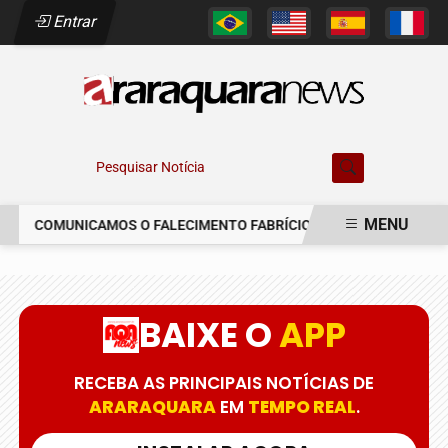
Entrar
Pesquisar Notícia
MENU
COMUNICAMOS O FALECIMENTO FABRÍCIO AUGUSTO FERREIRA
EM ALTA
BAIXE O
APP
RECEBA AS PRINCIPAIS NOTÍCIAS DE
ARARAQUARA
EM
TEMPO REAL
.