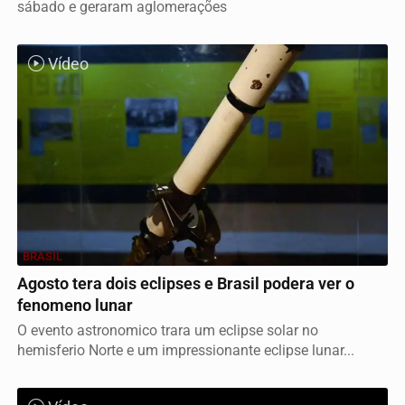
sábado e geraram aglomerações
Vídeo
BRASIL
Agosto tera dois eclipses e Brasil podera ver o
fenomeno lunar
O evento astronomico trara um eclipse solar no
hemisferio Norte e um impressionante eclipse lunar...