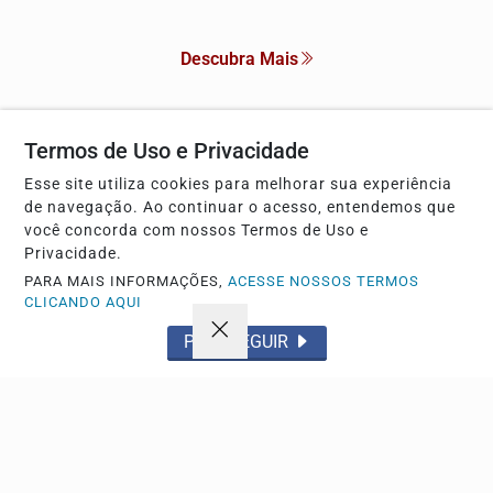
Descubra Mais
Termos de Uso e Privacidade
Não possui uma conta?
Esse site utiliza cookies para melhorar sua experiência
de navegação. Ao continuar o acesso, entendemos que
Você pode anunciar produtos e muito mais!
você concorda com nossos Termos de Uso e
Privacidade.
CRIAR MINHA CONTA
PARA MAIS INFORMAÇÕES,
ACESSE NOSSOS TERMOS
CLICANDO AQUI
PROSSEGUIR