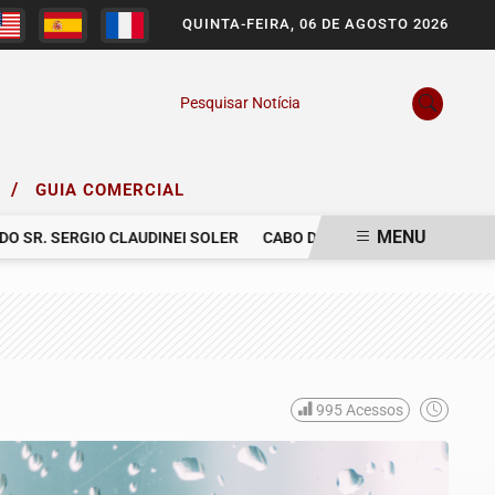
QUINTA-FEIRA, 06 DE AGOSTO 2026
Pesquisar Notícia
/
O
GUIA COMERCIAL
MENU
R. SERGIO CLAUDINEI SOLER
CABO DA POLÍCIA MILITAR MORRE 
995
Acessos