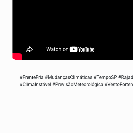
#FrenteFria #MudançasClimáticas #TempoSP #Rajad
#ClimaInstável #PrevisãoMeteorológica #VentoForten