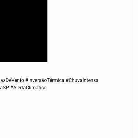
asDeVento #InversãoTérmica #ChuvaIntensa
aSP #AlertaClimático