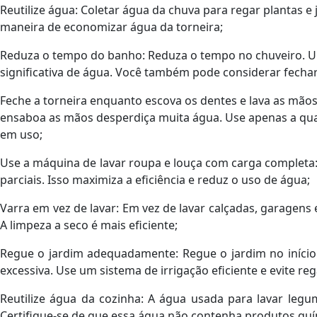
Reutilize água: Coletar água da chuva para regar plantas e
maneira de economizar água da torneira;
Reduza o tempo do banho: Reduza o tempo no chuveiro. 
significativa de água. Você também pode considerar fecha
Feche a torneira enquanto escova os dentes e lava as mãos
ensaboa as mãos desperdiça muita água. Use apenas a quan
em uso;
Use a máquina de lavar roupa e louça com carga completa: 
parciais. Isso maximiza a eficiência e reduz o uso de água;
Varra em vez de lavar: Em vez de lavar calçadas, garagens
A limpeza a seco é mais eficiente;
Regue o jardim adequadamente: Regue o jardim no início
excessiva. Use um sistema de irrigação eficiente e evite re
Reutilize água da cozinha: A água usada para lavar legu
Certifique-se de que essa água não contenha produtos quím