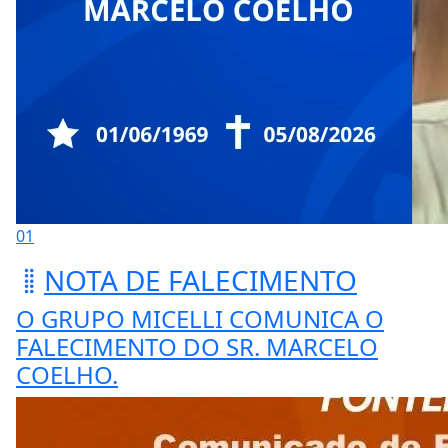
01
NOTA DE FALECIMENTO
O GRUPO MICELLI COMUNICA O
FALECIMENTO DO SR. MARCELO
COELHO.