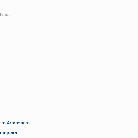
cidade
 em Araraquara
raraquara