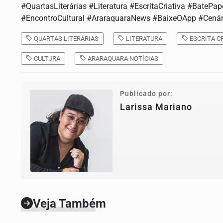
#QuartasLiterárias #Literatura #EscritaCriativa #BatePap
#EncontroCultural #AraraquaraNews #BaixeOApp #Cenári
QUARTAS LITERÁRIAS
LITERATURA
ESCRITA CR
CULTURA
ARARAQUARA NOTÍCIAS
Publicado por:
Larissa Mariano
Veja Também