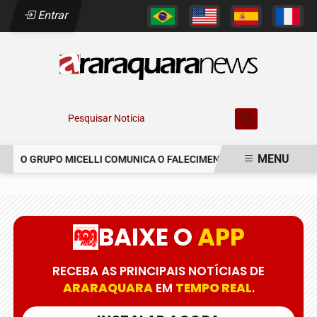
Entrar
Pesquisar Notícia
MENU
O GRUPO MICELLI COMUNICA O FALECIMENTO DO SR. MARCELO C
EM ALTA
BAIXE O
APP
RECEBA AS PRINCIPAIS NOTÍCIAS DE
ARARAQUARA
EM
TEMPO REAL
.