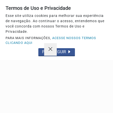
Termos de Uso e Privacidade
Esse site utiliza cookies para melhorar sua experiência
de navegação. Ao continuar o acesso, entendemos que
você concorda com nossos Termos de Uso e
Privacidade.
PARA MAIS INFORMAÇÕES,
ACESSE NOSSOS TERMOS
CLICANDO AQUI
POLÍTICA
PROSSEGUIR
Escola do Legislativo debate desafios do jovem
empreendedor em palestra
Evento promovido pelo órgão discutiu os principais
obstáculos e oportunidades para quem deseja iniciar...
Descubra Mais