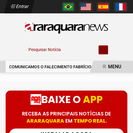
Entrar
Pesquisar Notícia
MENU
COMUNICAMOS O FALECIMENTO FABRÍCIO AUGUSTO FERREIRA
EM ALTA
BAIXE O
APP
RECEBA AS PRINCIPAIS NOTÍCIAS DE
ARARAQUARA
EM
TEMPO REAL
.