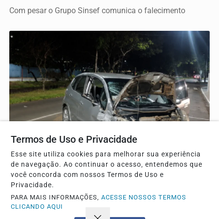
Com pesar o Grupo Sinsef comunica o falecimento
Termos de Uso e Privacidade
POLICIAL
Esse site utiliza cookies para melhorar sua experiência
Motorista perde o controle e sofre acidente em
de navegação. Ao continuar o acesso, entendemos que
São Carlos perto da USP
você concorda com nossos Termos de Uso e
Veículo colidiu contra estrutura de energia elétrica na
Privacidade.
Avenida Trabalhador São-Carlense durante a...
PARA MAIS INFORMAÇÕES,
ACESSE NOSSOS TERMOS
CLICANDO AQUI