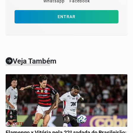
Whatsapp
Facebook
ENTRAR
Veja Também
ESPORTE
Flamengo x Vitória pela 22ª rodada do Brasileirão: