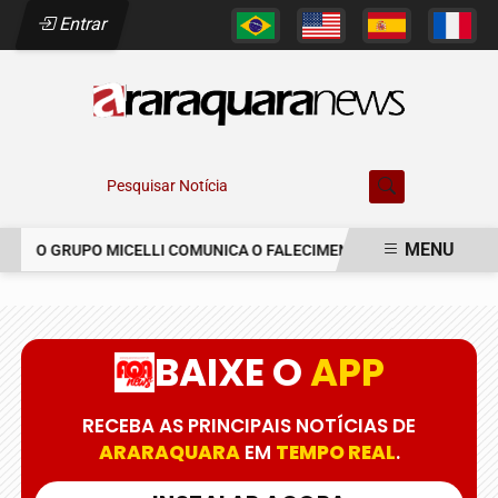
Entrar
Pesquisar Notícia
MENU
O GRUPO MICELLI COMUNICA O FALECIMENTO DO SR. MARCELO C
EM ALTA
BAIXE O
APP
RECEBA AS PRINCIPAIS NOTÍCIAS DE
ARARAQUARA
EM
TEMPO REAL
.