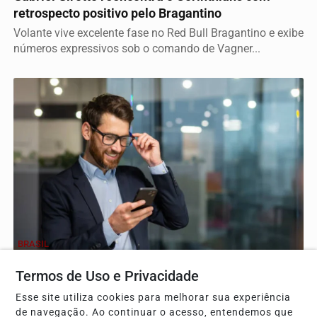
retrospecto positivo pelo Bragantino
Volante vive excelente fase no Red Bull Bragantino e exibe
números expressivos sob o comando de Vagner...
BRASIL
Gestione suas divisas com facilidade e segurança
Termos de Uso e Privacidade
Lidar com moedas estrangeiras nunca foi tão simples
Esse site utiliza cookies para melhorar sua experiência
quanto nos dias de hoje. Se você precisa fazer...
de navegação. Ao continuar o acesso, entendemos que