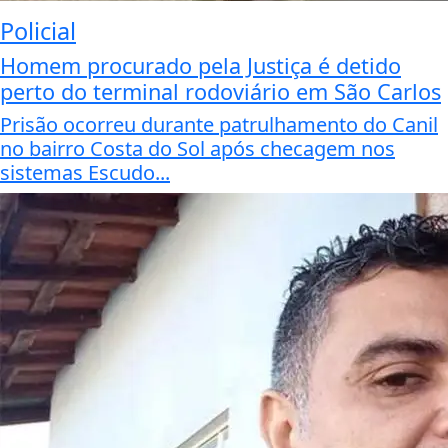
Policial
Homem procurado pela Justiça é detido
perto do terminal rodoviário em São Carlos
Prisão ocorreu durante patrulhamento do Canil
no bairro Costa do Sol após checagem nos
sistemas Escudo...