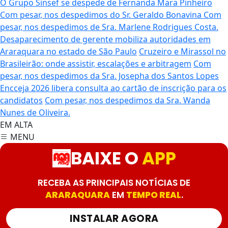
O Grupo Sinsef se despede de Fernanda Mara Pinheiro
Com pesar, nos despedimos do Sr. Geraldo Bonavina
Com
pesar, nos despedimos de Sra. Marlene Rodrigues Costa.
Desaparecimento de gerente mobiliza autoridades em
Araraquara no estado de São Paulo
Cruzeiro e Mirassol no
Brasileirão: onde assistir, escalações e arbitragem
Com
pesar, nos despedimos da Sra. Josepha dos Santos Lopes
Encceja 2026 libera consulta ao cartão de inscrição para os
candidatos
Com pesar, nos despedimos da Sra. Wanda
Nunes de Oliveira.
EM ALTA
MENU
BAIXE O
APP
RECEBA AS PRINCIPAIS NOTÍCIAS DE
ARARAQUARA
EM
TEMPO REAL
.
INSTALAR AGORA