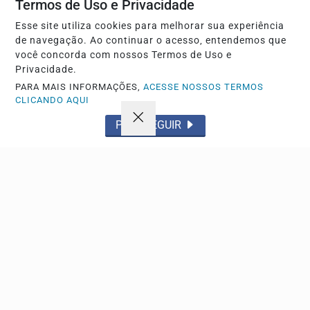
Termos de Uso e Privacidade
SAÚDE
Esse site utiliza cookies para melhorar sua experiência
EXPOSIÇÃO À LUZ AZUL CONTRIBUI PARA QUEDA
de navegação. Ao continuar o acesso, entendemos que
você concorda com nossos Termos de Uso e
DE SUICÍDIOS
Privacidade.
A luz exerce um papel relevante na regulação do ciclo
PARA MAIS INFORMAÇÕES,
ACESSE NOSSOS TERMOS
circadiano
CLICANDO AQUI
PROSSEGUIR
Descubra Mais
Não possui uma conta?
Você pode anunciar produtos e muito mais!
CRIAR MINHA CONTA