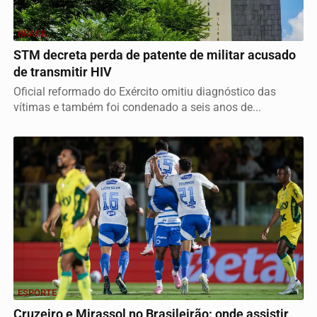
BRASIL
STM decreta perda de patente de militar acusado
de transmitir HIV
Oficial reformado do Exército omitiu diagnóstico das
vítimas e também foi condenado a seis anos de...
ESPORTE
Cruzeiro e Mirassol no Brasileirão: onde assistir,