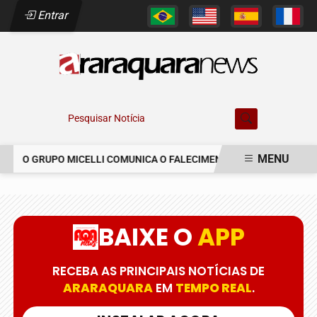
Entrar
Pesquisar Notícia
MENU
O GRUPO MICELLI COMUNICA O FALECIMENTO DO SR. MARCELO C
EM ALTA
BAIXE O
APP
RECEBA AS PRINCIPAIS NOTÍCIAS DE
ARARAQUARA
EM
TEMPO REAL
.