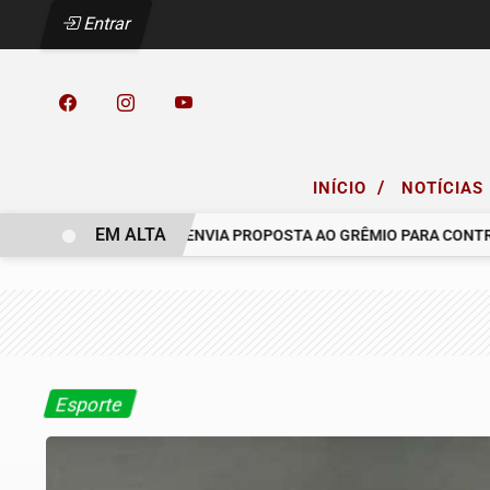
Entrar
/
INÍCIO
NOTÍCIAS
EM ALTA
 COELHO.
RACING ENVIA PROPOSTA AO GRÊMIO PARA CONTRATA
Esporte