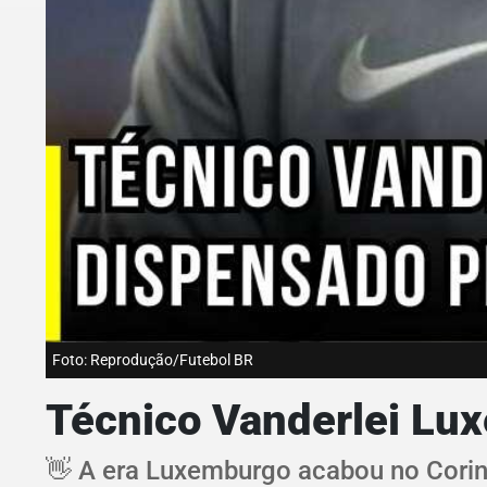
Foto: Reprodução/Futebol BR
Técnico Vanderlei Lu
👋 A era Luxemburgo acabou no Corint