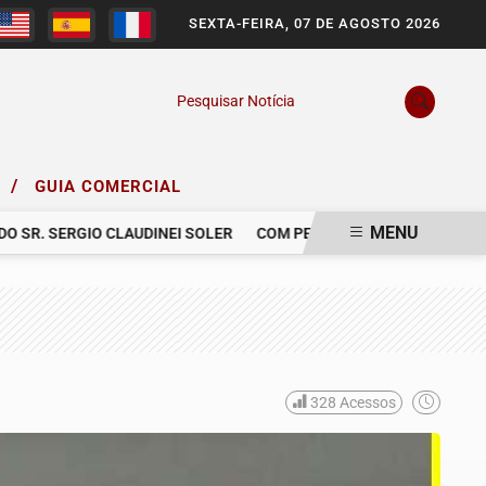
SEXTA-FEIRA, 07 DE AGOSTO 2026
Pesquisar Notícia
/
O
GUIA COMERCIAL
MENU
R. SERGIO CLAUDINEI SOLER
COM PESAR, NOS DESPEDIMOS DE G
328
Acessos