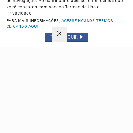
de navegação. Ao continuar o acesso, entendemos que
Lopes. Sua partida ocorreu no dia 08 de agosto de...
você concorda com nossos Termos de Uso e
Privacidade.
PARA MAIS INFORMAÇÕES,
ACESSE NOSSOS TERMOS
Descubra Mais
CLICANDO AQUI
PROSSEGUIR
Não possui uma conta?
Você pode anunciar produtos e muito mais!
CRIAR MINHA CONTA