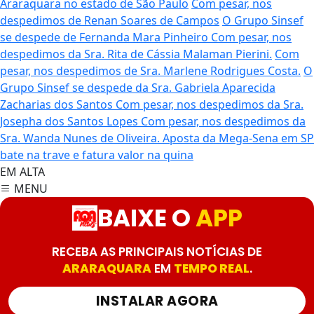
Araraquara no estado de São Paulo
Com pesar, nos
despedimos de Renan Soares de Campos
O Grupo Sinsef
se despede de Fernanda Mara Pinheiro
Com pesar, nos
despedimos da Sra. Rita de Cássia Malaman Pierini.
Com
pesar, nos despedimos de Sra. Marlene Rodrigues Costa.
O
Grupo Sinsef se despede da Sra. Gabriela Aparecida
Zacharias dos Santos
Com pesar, nos despedimos da Sra.
Josepha dos Santos Lopes
Com pesar, nos despedimos da
Sra. Wanda Nunes de Oliveira.
Aposta da Mega-Sena em SP
bate na trave e fatura valor na quina
EM ALTA
MENU
BAIXE O
APP
RECEBA AS PRINCIPAIS NOTÍCIAS DE
ARARAQUARA
EM
TEMPO REAL
.
INSTALAR AGORA