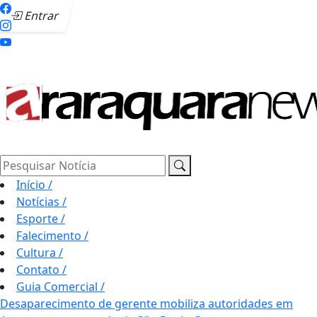
Entrar
Pesquisar Notícia
Início
/
Notícias
/
Esporte
/
Falecimento
/
Cultura
/
Contato
/
Guia Comercial
/
Desaparecimento de gerente mobiliza autoridades em