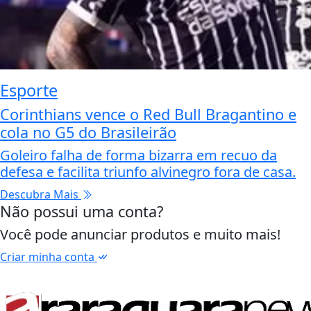
Esporte
Corinthians vence o Red Bull Bragantino e
cola no G5 do Brasileirão
Goleiro falha de forma bizarra em recuo da
defesa e facilita triunfo alvinegro fora de casa.
Descubra Mais
Não possui uma conta?
Você pode anunciar produtos e muito mais!
Criar minha conta