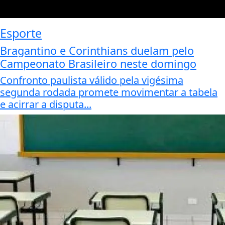
Esporte
Bragantino e Corinthians duelam pelo
Campeonato Brasileiro neste domingo
Confronto paulista válido pela vigésima
segunda rodada promete movimentar a tabela
e acirrar a disputa...