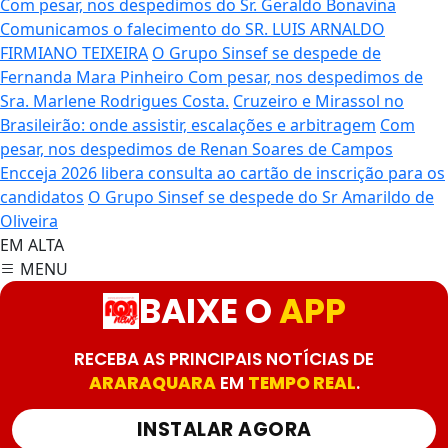
Com pesar, nos despedimos do Sr. Geraldo Bonavina
Comunicamos o falecimento do SR. LUIS ARNALDO
FIRMIANO TEIXEIRA
O Grupo Sinsef se despede de
Fernanda Mara Pinheiro
Com pesar, nos despedimos de
Sra. Marlene Rodrigues Costa.
Cruzeiro e Mirassol no
Brasileirão: onde assistir, escalações e arbitragem
Com
pesar, nos despedimos de Renan Soares de Campos
Encceja 2026 libera consulta ao cartão de inscrição para os
candidatos
O Grupo Sinsef se despede do Sr Amarildo de
Oliveira
EM ALTA
MENU
BAIXE O
APP
RECEBA AS PRINCIPAIS NOTÍCIAS DE
ARARAQUARA
EM
TEMPO REAL
.
INSTALAR AGORA