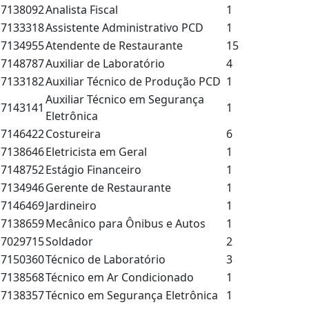
7138092
Analista Fiscal
1
7133318
Assistente Administrativo PCD
1
7134955
Atendente de Restaurante
15
7148787
Auxiliar de Laboratório
4
7133182
Auxiliar Técnico de Produção PCD
1
Auxiliar Técnico em Segurança
7143141
1
Eletrônica
7146422
Costureira
6
7138646
Eletricista em Geral
1
7148752
Estágio Financeiro
1
7134946
Gerente de Restaurante
1
7146469
Jardineiro
1
7138659
Mecânico para Ônibus e Autos
1
7029715
Soldador
2
7150360
Técnico de Laboratório
3
7138568
Técnico em Ar Condicionado
1
7138357
Técnico em Segurança Eletrônica
1