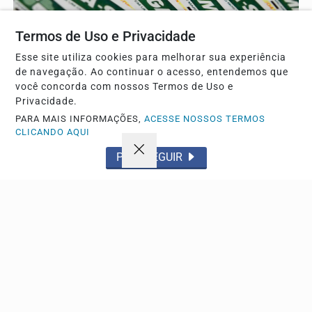
Termos de Uso e Privacidade
Esse site utiliza cookies para melhorar sua experiência
de navegação. Ao continuar o acesso, entendemos que
você concorda com nossos Termos de Uso e
BRASIL
Privacidade.
Mega-Sena acumula e prêmio principal chega a
PARA MAIS INFORMAÇÕES,
ACESSE NOSSOS TERMOS
R$ 165 milhões
CLICANDO AQUI
Nenhum apostador cravou as seis dezenas do concurso e
PROSSEGUIR
a bolha aumentou para o próximo sorteio da loteria
Descubra Mais
Não possui uma conta?
Você pode anunciar produtos e muito mais!