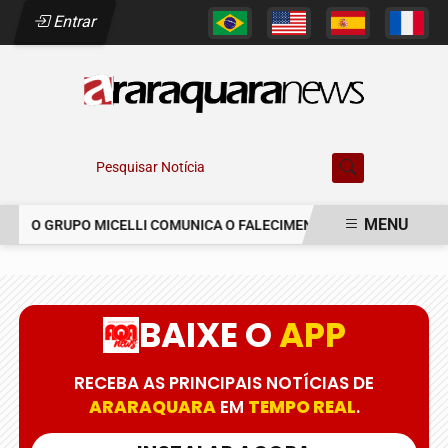
Entrar
Pesquisar Notícia
MENU
O GRUPO MICELLI COMUNICA O FALECIMENTO DO SR. MARCELO C
EM ALTA
BAIXE O
APP
RECEBA AS PRINCIPAIS NOTÍCIAS DE
ARARAQUARA
EM
TEMPO REAL
.