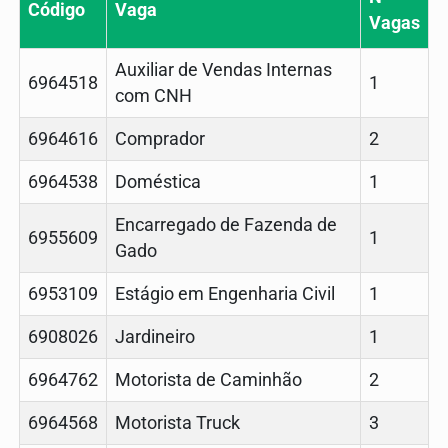
Código
Vaga
Vagas
Auxiliar de Vendas Internas
6964518
1
com CNH
6964616
Comprador
2
6964538
Doméstica
1
Encarregado de Fazenda de
6955609
1
Gado
6953109
Estágio em Engenharia Civil
1
6908026
Jardineiro
1
6964762
Motorista de Caminhão
2
6964568
Motorista Truck
3