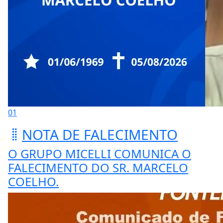
01
NOTA DE FALECIMENTO
O GRUPO MICELLI COMUNICA O
FALECIMENTO DO SR. MARCELO
COELHO.