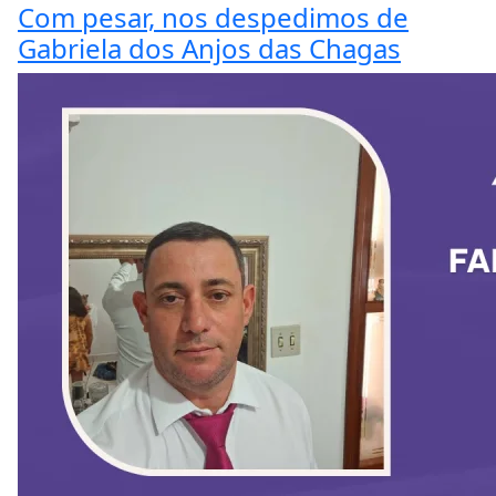
Com pesar, nos despedimos de
Gabriela dos Anjos das Chagas