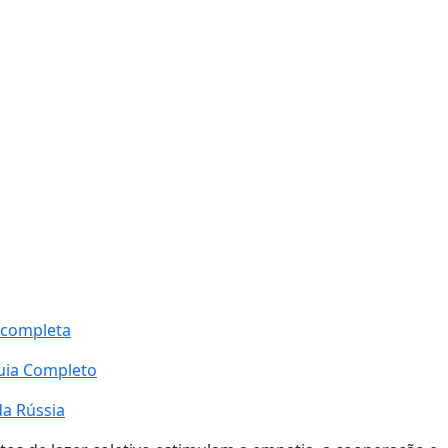
 completa
Guia Completo
da Rússia