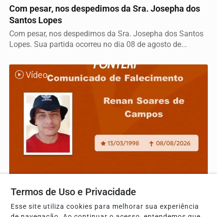
Com pesar, nos despedimos da Sra. Josepha dos
Santos Lopes
Com pesar, nos despedimos da Sra. Josepha dos Santos
Lopes. Sua partida ocorreu no dia 08 de agosto de...
Vídeo
NOTA DE FALECIMENTO
Termos de Uso e Privacidade
Com pesar, nos despedimos de Renan Soares de
Campos
Esse site utiliza cookies para melhorar sua experiência
de navegação. Ao continuar o acesso, entendemos que