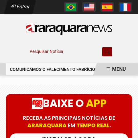
Entrar
Pesquisar Notícia
MENU
COMUNICAMOS O FALECIMENTO FABRÍCIO AUGUSTO FERREIRA
EM ALTA
BAIXE O
APP
RECEBA AS PRINCIPAIS NOTÍCIAS DE
ARARAQUARA
EM
TEMPO REAL
.