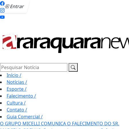
Entrar
Pesquisar Notícia
Início
/
Notícias
/
Esporte
/
Falecimento
/
Cultura
/
Contato
/
Guia Comercial
/
O GRUPO MICELLI COMUNICA O FALECIMENTO DO SR.