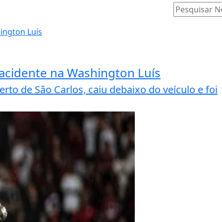
 acidente na Washington Luís
to de São Carlos, caiu debaixo do veículo e foi