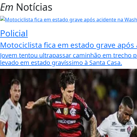
Em
Notícias
Policial
Motociclista fica em estado grave após
Jovem tentou ultrapassar caminhão em trecho per
levado em estado gravíssimo à Santa Casa.