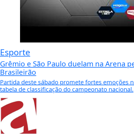
Esporte
Grêmio e São Paulo duelam na Arena p
Brasileirão
Partida deste sábado promete fortes emoções na
tabela de classificação do campeonato nacional.