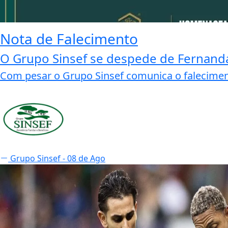
Nota de Falecimento
O Grupo Sinsef se despede de Fernand
Com pesar o Grupo Sinsef comunica o falecime
Grupo Sinsef
- 08 de Ago