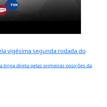
ela vigésima segunda rodada do
 briga direta pelas primeiras posições da