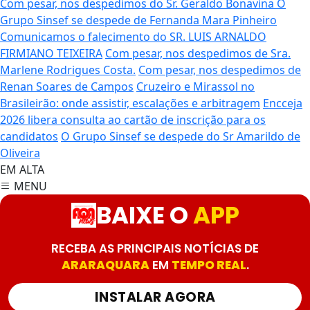
Com pesar, nos despedimos do Sr. Geraldo Bonavina
O
Grupo Sinsef se despede de Fernanda Mara Pinheiro
Comunicamos o falecimento do SR. LUIS ARNALDO
FIRMIANO TEIXEIRA
Com pesar, nos despedimos de Sra.
Marlene Rodrigues Costa.
Com pesar, nos despedimos de
Renan Soares de Campos
Cruzeiro e Mirassol no
Brasileirão: onde assistir, escalações e arbitragem
Encceja
2026 libera consulta ao cartão de inscrição para os
candidatos
O Grupo Sinsef se despede do Sr Amarildo de
Oliveira
EM ALTA
MENU
BAIXE O
APP
RECEBA AS PRINCIPAIS NOTÍCIAS DE
ARARAQUARA
EM
TEMPO REAL
.
INSTALAR AGORA