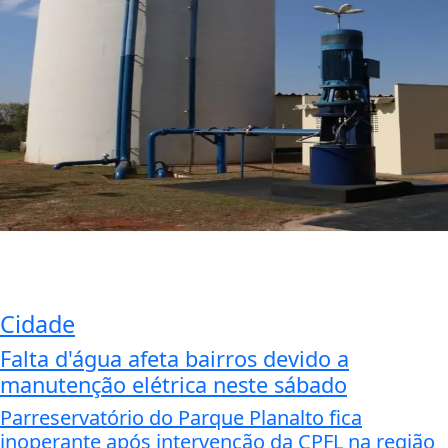
Cidade
Falta d'água afeta bairros devido a
manutenção elétrica neste sábado
Parreservatório do Parque Planalto fica
inoperante após intervenção da CPFL na região