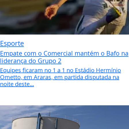
Esporte
Empate com o Comercial mantém o Bafo na
liderança do Grupo 2
Equipes ficaram no 1 a 1 no Estádio Hermínio
Ometto, em Araras, em partida disputada na
noite deste...