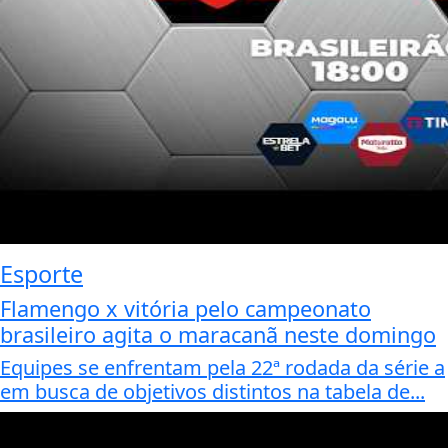
Esporte
Flamengo x vitória pelo campeonato
brasileiro agita o maracanã neste domingo
Equipes se enfrentam pela 22ª rodada da série a
em busca de objetivos distintos na tabela de...