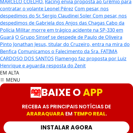
MARCELO COELHO.
Racing envia proposta ao Grêmio para
contratar o volante Leonel Pérez
Com pesar, nos
despedimos do Sr. Sergio Claudinei Soler
Com pesar, nos
despedimos de Gabriela dos Anjos das Chagas
Cabo da
Polícia Militar morre em trágico acidente na SP-330 em
Guará
O Grupo Sinsef se despede de Paulo de Oliveira
Pinto
Jonathan Jesus, titular do Cruzeiro, entra na mira do
Benfica
Comunicamos o Falecimento da Sra. FATIMA
CARDOSO DOS SANTOS
Flamengo faz proposta por Luiz
Henrique e aguarda resposta do Zenit
EM ALTA
MENU
BAIXE O
APP
RECEBA AS PRINCIPAIS NOTÍCIAS DE
ARARAQUARA
EM
TEMPO REAL
.
INSTALAR AGORA