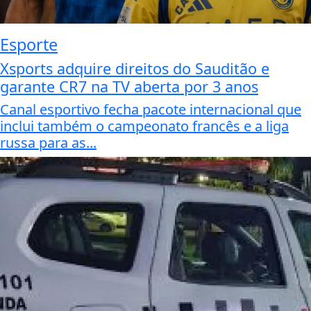
Esporte
Xsports adquire direitos do Sauditão e
garante CR7 na TV aberta por 3 anos
Canal esportivo fecha pacote internacional que
inclui também o campeonato francês e a liga
russa para as...