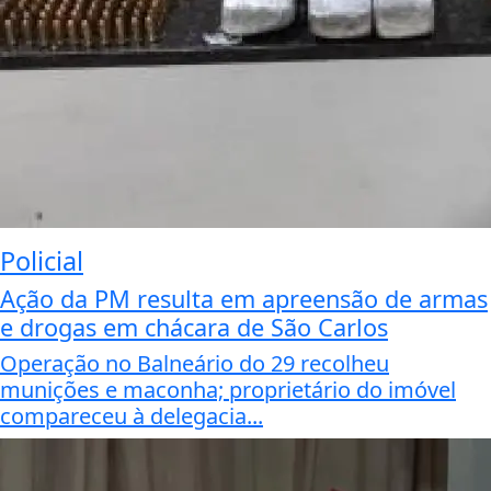
Policial
Ação da PM resulta em apreensão de armas
e drogas em chácara de São Carlos
Operação no Balneário do 29 recolheu
munições e maconha; proprietário do imóvel
compareceu à delegacia...