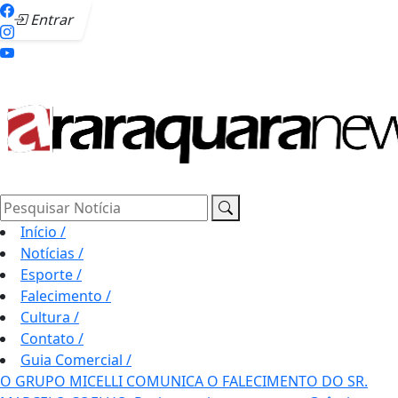
Entrar
Pesquisar Notícia
Início
/
Notícias
/
Esporte
/
Falecimento
/
Cultura
/
Contato
/
Guia Comercial
/
O GRUPO MICELLI COMUNICA O FALECIMENTO DO SR.