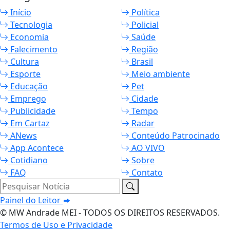
Início
Política
Tecnologia
Policial
Economia
Saúde
Falecimento
Região
Cultura
Brasil
Esporte
Meio ambiente
Educação
Pet
Emprego
Cidade
Publicidade
Tempo
Em Cartaz
Radar
ANews
Conteúdo Patrocinado
App Acontece
AO VIVO
Cotidiano
Sobre
FAQ
Contato
Pesquisar Notícia
Painel do Leitor
© MW Andrade MEI - TODOS OS DIREITOS RESERVADOS.
Termos de Uso e Privacidade