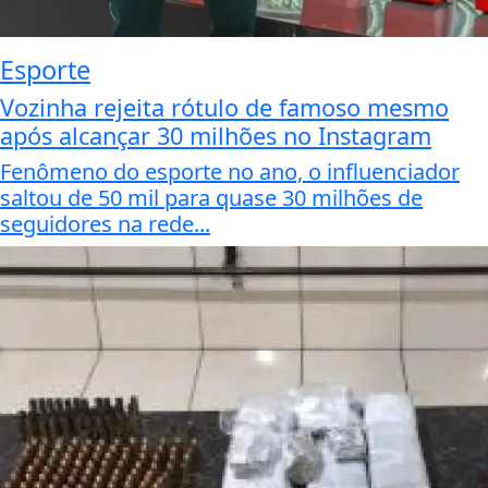
Esporte
Vozinha rejeita rótulo de famoso mesmo
após alcançar 30 milhões no Instagram
Fenômeno do esporte no ano, o influenciador
saltou de 50 mil para quase 30 milhões de
seguidores na rede...