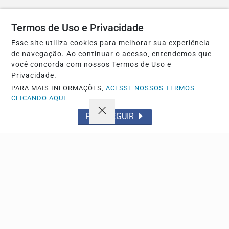
Navegue
Termos de Uso e Privacidade
Início
Política
Esse site utiliza cookies para melhorar sua experiência
Tecnologia
Policial
de navegação. Ao continuar o acesso, entendemos que
você concorda com nossos Termos de Uso e
Economia
Saúde
Privacidade.
Falecimento
Região
PARA MAIS INFORMAÇÕES,
ACESSE NOSSOS TERMOS
CLICANDO AQUI
Cultura
Brasil
PROSSEGUIR
Esporte
Meio ambiente
Educação
Pet
Emprego
Cidade
Publicidade
Tempo
Em Cartaz
Radar
ANews
Conteúdo Patrocinado
App Acontece
AO VIVO