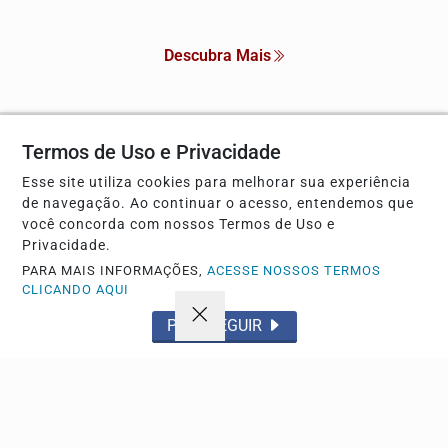
Descubra Mais
Termos de Uso e Privacidade
Não possui uma conta?
Esse site utiliza cookies para melhorar sua experiência
Você pode anunciar produtos e muito mais!
de navegação. Ao continuar o acesso, entendemos que
você concorda com nossos Termos de Uso e
Privacidade.
CRIAR MINHA CONTA
PARA MAIS INFORMAÇÕES,
ACESSE NOSSOS TERMOS
CLICANDO AQUI
PROSSEGUIR