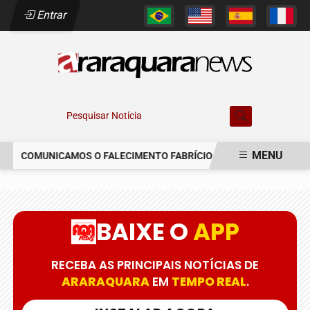
Entrar
Pesquisar Notícia
MENU
COMUNICAMOS O FALECIMENTO FABRÍCIO AUGUSTO FERREIRA
EM ALTA
BAIXE O
APP
RECEBA AS PRINCIPAIS NOTÍCIAS DE
ARARAQUARA
EM
TEMPO REAL
.